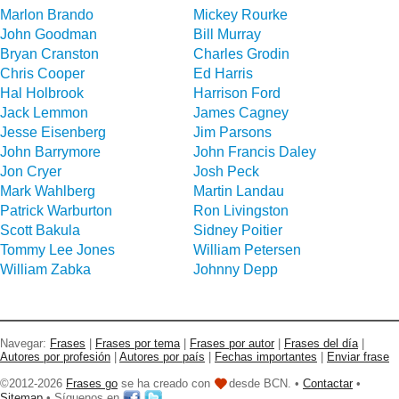
Marlon Brando
Mickey Rourke
John Goodman
Bill Murray
Bryan Cranston
Charles Grodin
Chris Cooper
Ed Harris
Hal Holbrook
Harrison Ford
Jack Lemmon
James Cagney
Jesse Eisenberg
Jim Parsons
John Barrymore
John Francis Daley
Jon Cryer
Josh Peck
Mark Wahlberg
Martin Landau
Patrick Warburton
Ron Livingston
Scott Bakula
Sidney Poitier
Tommy Lee Jones
William Petersen
William Zabka
Johnny Depp
Navegar:
Frases
|
Frases por tema
|
Frases por autor
|
Frases del día
|
Autores por profesión
|
Autores por país
|
Fechas importantes
|
Enviar frase
©2012-2026
Frases go
se ha creado con
desde BCN. •
Contactar
•
Sitemap
• Síguenos en