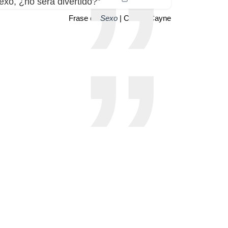
exo, ¿no será divertido?"
Frase de
Sexo
| Candis Cayne