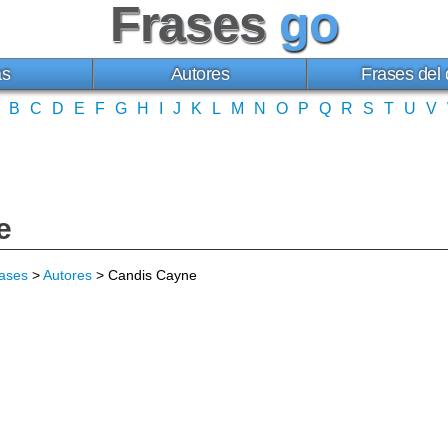
Frases
go
as
Autores
Frases del 
B
C
D
E
F
G
H
I
J
K
L
M
N
O
P
Q
R
S
T
U
V
e
ases
>
Autores
> Candis Cayne