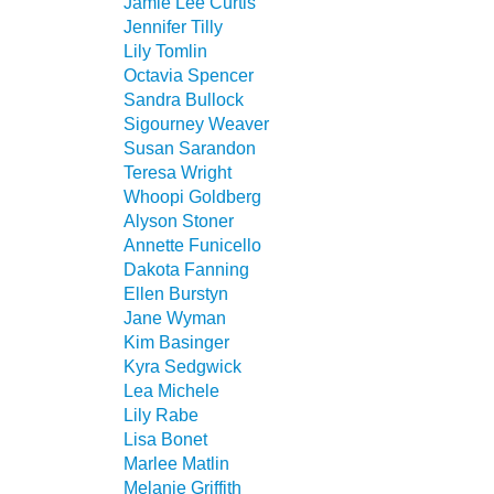
Jamie Lee Curtis
Jennifer Tilly
Lily Tomlin
Octavia Spencer
Sandra Bullock
Sigourney Weaver
Susan Sarandon
Teresa Wright
Whoopi Goldberg
Alyson Stoner
Annette Funicello
Dakota Fanning
Ellen Burstyn
Jane Wyman
Kim Basinger
Kyra Sedgwick
Lea Michele
Lily Rabe
Lisa Bonet
Marlee Matlin
Melanie Griffith