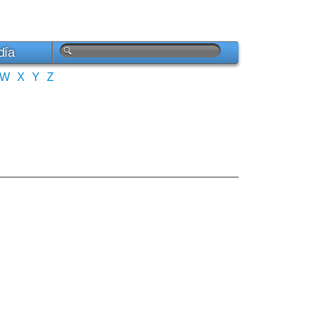
día
W
X
Y
Z