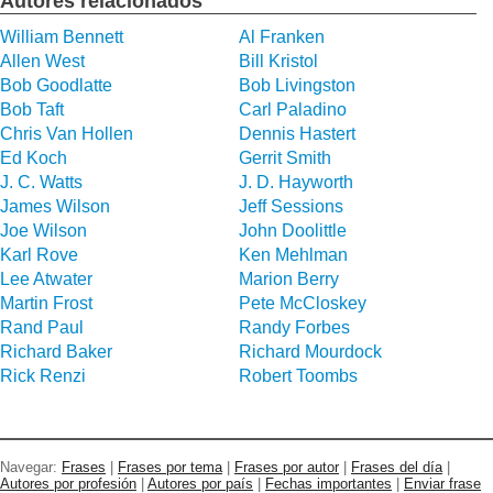
Autores relacionados
William Bennett
Al Franken
Allen West
Bill Kristol
Bob Goodlatte
Bob Livingston
Bob Taft
Carl Paladino
Chris Van Hollen
Dennis Hastert
Ed Koch
Gerrit Smith
J. C. Watts
J. D. Hayworth
James Wilson
Jeff Sessions
Joe Wilson
John Doolittle
Karl Rove
Ken Mehlman
Lee Atwater
Marion Berry
Martin Frost
Pete McCloskey
Rand Paul
Randy Forbes
Richard Baker
Richard Mourdock
Rick Renzi
Robert Toombs
Navegar:
Frases
|
Frases por tema
|
Frases por autor
|
Frases del día
|
Autores por profesión
|
Autores por país
|
Fechas importantes
|
Enviar frase