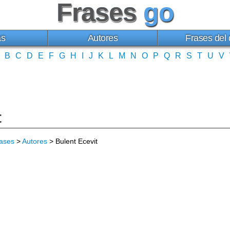
Frases
go
as
Autores
Frases del 
B
C
D
E
F
G
H
I
J
K
L
M
N
O
P
Q
R
S
T
U
V
t
ases
>
Autores
> Bulent Ecevit