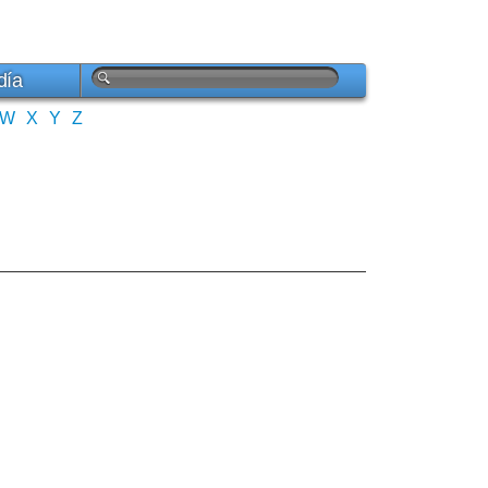
día
W
X
Y
Z