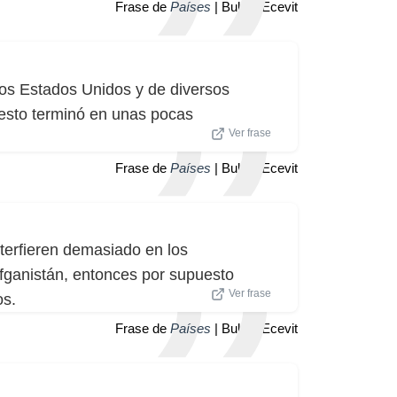
Frase de
Países
| Bulent Ecevit
 los Estados Unidos y de diversos
 esto terminó en unas pocas
Ver frase
Frase de
Países
| Bulent Ecevit
terfieren demasiado en los
Afganistán, entonces por supuesto
Ver frase
os.
Frase de
Países
| Bulent Ecevit