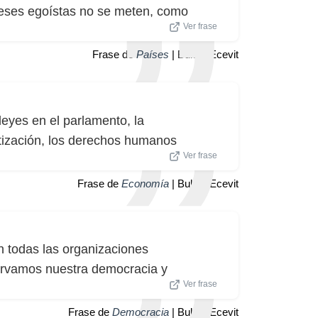
ereses egoístas no se meten, como
Ver frase
Frase de
Países
| Bulent Ecevit
eyes en el parlamento, la
tización, los derechos humanos
Ver frase
Frase de
Economía
| Bulent Ecevit
 todas las organizaciones
servamos nuestra democracia y
Ver frase
Frase de
Democracia
| Bulent Ecevit