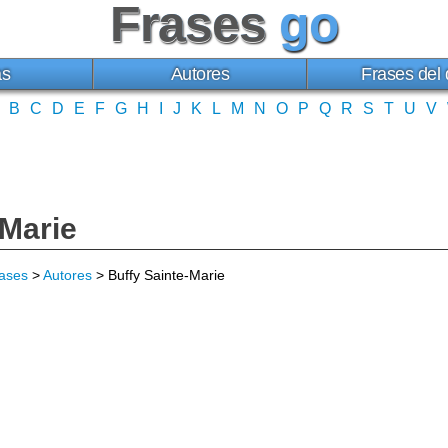
Frases
go
as
Autores
Frases del 
B
C
D
E
F
G
H
I
J
K
L
M
N
O
P
Q
R
S
T
U
V
-Marie
ases
>
Autores
> Buffy Sainte-Marie