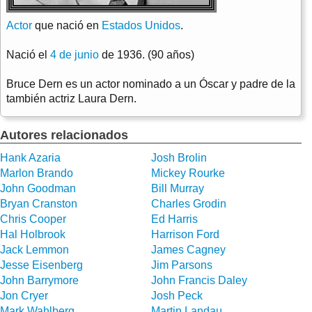
Actor
que nació en
Estados Unidos
.
Nació el
4 de junio
de 1936. (90 años)
Bruce Dern es un actor nominado a un Óscar y padre de la
también actriz Laura Dern.
Autores relacionados
Hank Azaria
Josh Brolin
Marlon Brando
Mickey Rourke
John Goodman
Bill Murray
Bryan Cranston
Charles Grodin
Chris Cooper
Ed Harris
Hal Holbrook
Harrison Ford
Jack Lemmon
James Cagney
Jesse Eisenberg
Jim Parsons
John Barrymore
John Francis Daley
Jon Cryer
Josh Peck
Mark Wahlberg
Martin Landau