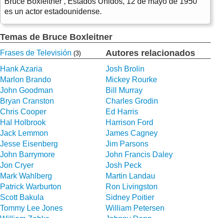
Bruce Boxleitner , Estados Unidos, 12 de mayo de 1950
es un actor estadounidense.
Temas de Bruce Boxleitner
Autores relacionados
Frases de Televisión
(3)
Hank Azaria
Josh Brolin
Marlon Brando
Mickey Rourke
John Goodman
Bill Murray
Bryan Cranston
Charles Grodin
Chris Cooper
Ed Harris
Hal Holbrook
Harrison Ford
Jack Lemmon
James Cagney
Jesse Eisenberg
Jim Parsons
John Barrymore
John Francis Daley
Jon Cryer
Josh Peck
Mark Wahlberg
Martin Landau
Patrick Warburton
Ron Livingston
Scott Bakula
Sidney Poitier
Tommy Lee Jones
William Petersen