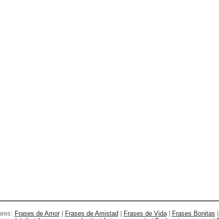
ares:
Frases de Amor
|
Frases de Amistad
|
Frases de Vida
|
Frases Bonitas