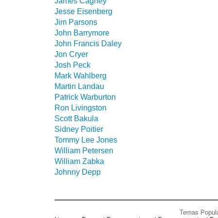
James Cagney
Jesse Eisenberg
Jim Parsons
John Barrymore
John Francis Daley
Jon Cryer
Josh Peck
Mark Wahlberg
Martin Landau
Patrick Warburton
Ron Livingston
Scott Bakula
Sidney Poitier
Tommy Lee Jones
William Petersen
William Zabka
Johnny Depp
Temas Popul