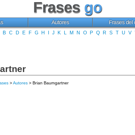
Frases
go
as
Autores
Frases del 
B
C
D
E
F
G
H
I
J
K
L
M
N
O
P
Q
R
S
T
U
V
artner
ases
>
Autores
> Brian Baumgartner