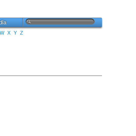
día
W
X
Y
Z