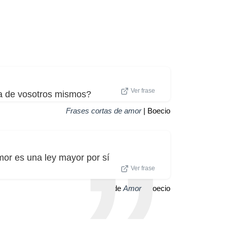
Ver frase
era de vosotros mismos?
Frases cortas de amor
| Boecio
or es una ley mayor por sí
Ver frase
Frase de
Amor
| Boecio