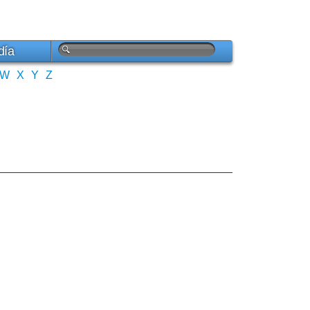
día
W
X
Y
Z