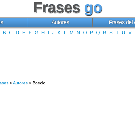
Frases
go
as
Autores
Frases del 
B
C
D
E
F
G
H
I
J
K
L
M
N
O
P
Q
R
S
T
U
V
ases
>
Autores
> Boecio