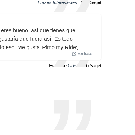
Frases Interesantes
| Bob Saget
No eres bueno, así que tienes que
 gustaría que fuera así. Es todo
io eso. Me gusta 'Pimp my Ride',
Ver frase
Frase de
Odio
| Bob Saget