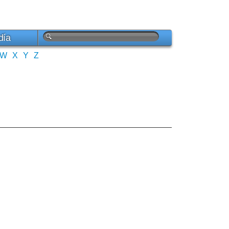
día
W
X
Y
Z