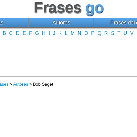
Frases
go
as
Autores
Frases del 
B
C
D
E
F
G
H
I
J
K
L
M
N
O
P
Q
R
S
T
U
V
ases
>
Autores
> Bob Saget