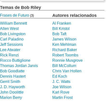
Temas de Bob Riley
Autores relacionados
Frases de Futuro
(3)
William Bennett
Al Franken
Allen West
Bill Kristol
Bob Livingston
Bob Taft
Carl Paladino
James Wilson
Jeff Sessions
Ken Mehlman
Lee Atwater
Richard Baker
Rick Renzi
Robert Toombs
Rocco Buttiglione
Ronnie Musgrove
Thomas Jordan Jarvis
Bill McCollum
Bob Goodlatte
Chris Van Hollen
Dennis Hastert
Ed Koch
Gerrit Smith
J. C. Watts
J. D. Hayworth
Joe Wilson
John Doolittle
Karl Rove
Marion Berry
Martin Frost