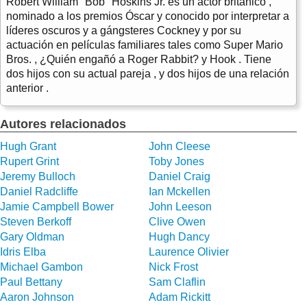
Robert William "Bob" Hoskins Jr. es un actor británico ,
nominado a los premios Óscar y conocido por interpretar a
líderes oscuros y a gángsteres Cockney y por su
actuación en películas familiares tales como Super Mario
Bros. , ¿Quién engañó a Roger Rabbit? y Hook . Tiene
dos hijos con su actual pareja , y dos hijos de una relación
anterior .
Autores relacionados
Hugh Grant
John Cleese
Rupert Grint
Toby Jones
Jeremy Bulloch
Daniel Craig
Daniel Radcliffe
Ian Mckellen
Jamie Campbell Bower
John Leeson
Steven Berkoff
Clive Owen
Gary Oldman
Hugh Dancy
Idris Elba
Laurence Olivier
Michael Gambon
Nick Frost
Paul Bettany
Sam Claflin
Aaron Johnson
Adam Rickitt