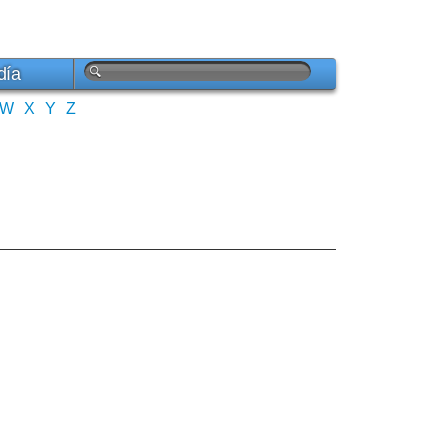
día
W
X
Y
Z