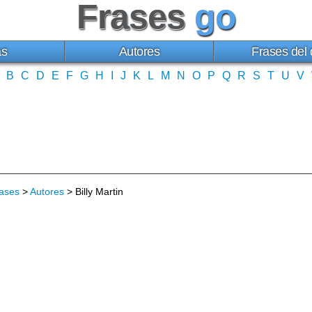
Frases
go
as
Autores
Frases del 
B
C
D
E
F
G
H
I
J
K
L
M
N
O
P
Q
R
S
T
U
V
ases
>
Autores
> Billy Martin