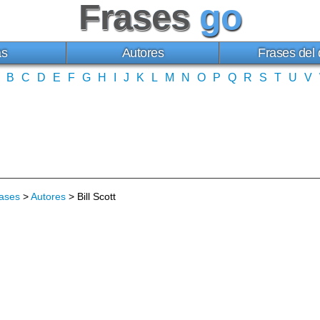
Frases
go
as
Autores
Frases del 
B
C
D
E
F
G
H
I
J
K
L
M
N
O
P
Q
R
S
T
U
V
ases
>
Autores
> Bill Scott