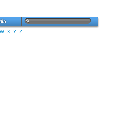
día
W
X
Y
Z