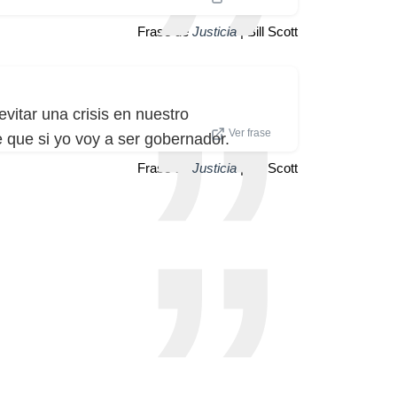
Frase de
Justicia
| Bill Scott
vitar una crisis en nuestro
Ver frase
e que si yo voy a ser gobernador.
Frase de
Justicia
| Bill Scott