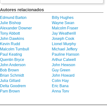
Autores relacionados
Edmund Barton
Billy Hughes
Julie Bishop
Wayne Swan
Alexander Downer
Malcolm Fraser
Tony Abbott
Jay Weatherill
John Dawkins
Joseph Cook
Kevin Rudd
Lionel Murphy
Malcolm Turnbull
Michael Jeffery
Paul Keating
Pauline Hanson
Quentin Bryce
Arthur Calwell
John Anderson
John Hewson
Bob Brown
Guy Green
Brian Schmidt
John Howard
Julia Gillard
Colin Hay
Delta Goodrem
Eric Bana
Pam Brown
Anna Torv