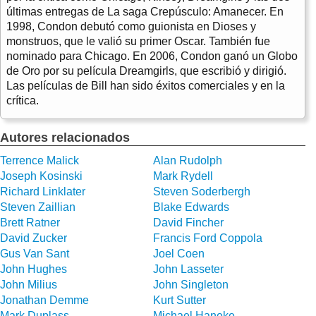
últimas entregas de La saga Crepúsculo: Amanecer. En
1998, Condon debutó como guionista en Dioses y
monstruos, que le valió su primer Oscar. También fue
nominado para Chicago. En 2006, Condon ganó un Globo
de Oro por su película Dreamgirls, que escribió y dirigió.
Las películas de Bill han sido éxitos comerciales y en la
crítica.
Autores relacionados
Terrence Malick
Alan Rudolph
Joseph Kosinski
Mark Rydell
Richard Linklater
Steven Soderbergh
Steven Zaillian
Blake Edwards
Brett Ratner
David Fincher
David Zucker
Francis Ford Coppola
Gus Van Sant
Joel Coen
John Hughes
John Lasseter
John Milius
John Singleton
Jonathan Demme
Kurt Sutter
Mark Duplass
Michael Haneke