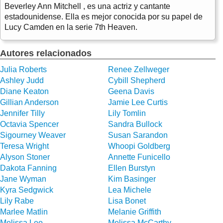
Beverley Ann Mitchell , es una actriz y cantante
estadounidense. Ella es mejor conocida por su papel de
Lucy Camden en la serie 7th Heaven.
Autores relacionados
Julia Roberts
Renee Zellweger
Ashley Judd
Cybill Shepherd
Diane Keaton
Geena Davis
Gillian Anderson
Jamie Lee Curtis
Jennifer Tilly
Lily Tomlin
Octavia Spencer
Sandra Bullock
Sigourney Weaver
Susan Sarandon
Teresa Wright
Whoopi Goldberg
Alyson Stoner
Annette Funicello
Dakota Fanning
Ellen Burstyn
Jane Wyman
Kim Basinger
Kyra Sedgwick
Lea Michele
Lily Rabe
Lisa Bonet
Marlee Matlin
Melanie Griffith
Melissa Leo
Melissa McCarthy