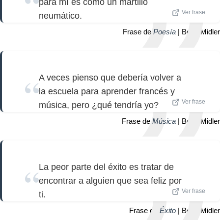
para mí es como un martillo
Ver frase
neumático.
Frase de
Poesía
| Bette Midler
A veces pienso que debería volver a
la escuela para aprender francés y
Ver frase
música, pero ¿qué tendría yo?
Frase de
Música
| Bette Midler
La peor parte del éxito es tratar de
encontrar a alguien que sea feliz por
Ver frase
ti.
Frase de
Éxito
| Bette Midler