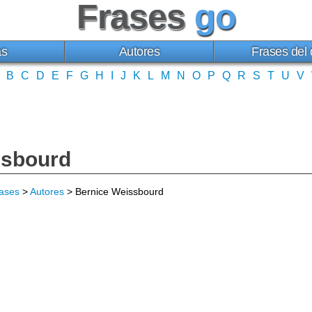
Frases
go
as
Autores
Frases del 
B
C
D
E
F
G
H
I
J
K
L
M
N
O
P
Q
R
S
T
U
V
ssbourd
ases
>
Autores
> Bernice Weissbourd