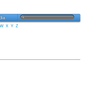
día
W
X
Y
Z