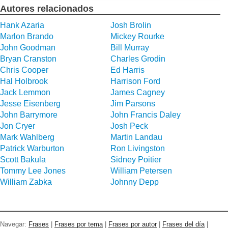
Autores relacionados
Hank Azaria
Josh Brolin
Marlon Brando
Mickey Rourke
John Goodman
Bill Murray
Bryan Cranston
Charles Grodin
Chris Cooper
Ed Harris
Hal Holbrook
Harrison Ford
Jack Lemmon
James Cagney
Jesse Eisenberg
Jim Parsons
John Barrymore
John Francis Daley
Jon Cryer
Josh Peck
Mark Wahlberg
Martin Landau
Patrick Warburton
Ron Livingston
Scott Bakula
Sidney Poitier
Tommy Lee Jones
William Petersen
William Zabka
Johnny Depp
Navegar:
Frases
|
Frases por tema
|
Frases por autor
|
Frases del día
|