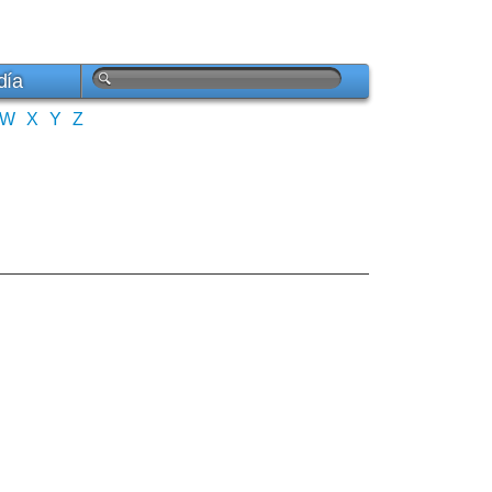
día
W
X
Y
Z