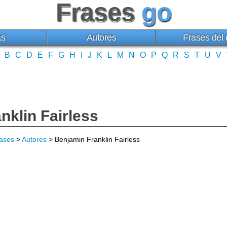
Frases
go
as
Autores
Frases del 
B
C
D
E
F
G
H
I
J
K
L
M
N
O
P
Q
R
S
T
U
V
nklin Fairless
ases
>
Autores
> Benjamin Franklin Fairless