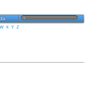
día
W
X
Y
Z