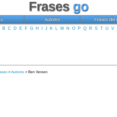
Frases
go
as
Autores
Frases del 
B
C
D
E
F
G
H
I
J
K
L
M
N
O
P
Q
R
S
T
U
V
ases
>
Autores
> Ben Vereen