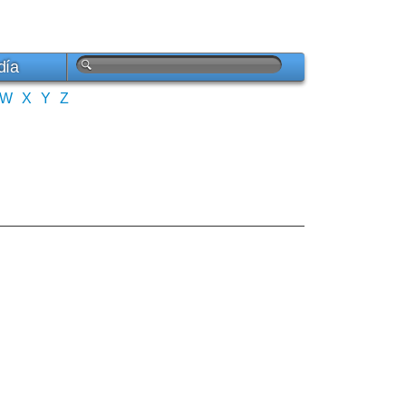
día
W
X
Y
Z