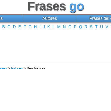
Frases
go
as
Autores
Frases del 
B
C
D
E
F
G
H
I
J
K
L
M
N
O
P
Q
R
S
T
U
V
ases
>
Autores
> Ben Nelson