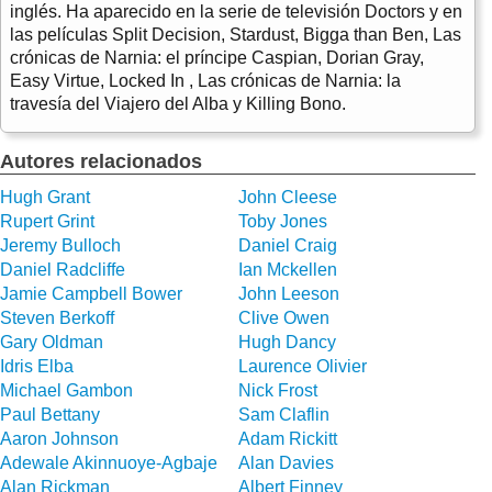
inglés. Ha aparecido en la serie de televisión Doctors y en
las películas Split Decision, Stardust, Bigga than Ben, Las
crónicas de Narnia: el príncipe Caspian, Dorian Gray,
Easy Virtue, Locked In , Las crónicas de Narnia: la
travesía del Viajero del Alba y Killing Bono.
Autores relacionados
Hugh Grant
John Cleese
Rupert Grint
Toby Jones
Jeremy Bulloch
Daniel Craig
Daniel Radcliffe
Ian Mckellen
Jamie Campbell Bower
John Leeson
Steven Berkoff
Clive Owen
Gary Oldman
Hugh Dancy
Idris Elba
Laurence Olivier
Michael Gambon
Nick Frost
Paul Bettany
Sam Claflin
Aaron Johnson
Adam Rickitt
Adewale Akinnuoye-Agbaje
Alan Davies
Alan Rickman
Albert Finney