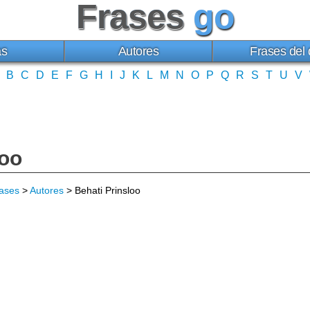
Frases
go
as
Autores
Frases del 
B
C
D
E
F
G
H
I
J
K
L
M
N
O
P
Q
R
S
T
U
V
loo
ases
>
Autores
> Behati Prinsloo