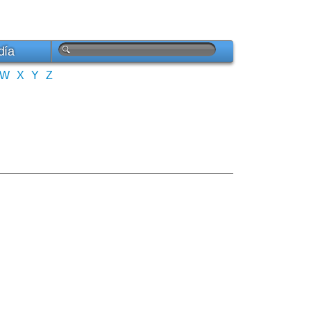
día
W
X
Y
Z