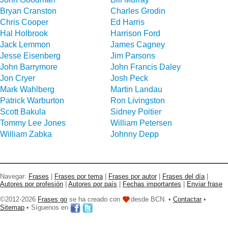
Bryan Cranston
Charles Grodin
Chris Cooper
Ed Harris
Hal Holbrook
Harrison Ford
Jack Lemmon
James Cagney
Jesse Eisenberg
Jim Parsons
John Barrymore
John Francis Daley
Jon Cryer
Josh Peck
Mark Wahlberg
Martin Landau
Patrick Warburton
Ron Livingston
Scott Bakula
Sidney Poitier
Tommy Lee Jones
William Petersen
William Zabka
Johnny Depp
Navegar:
Frases
|
Frases por tema
|
Frases por autor
|
Frases del día
|
Autores por profesión
|
Autores por país
|
Fechas importantes
|
Enviar frase
©2012-2026
Frases go
se ha creado con
desde BCN. •
Contactar
•
Sitemap
• Síguenos en