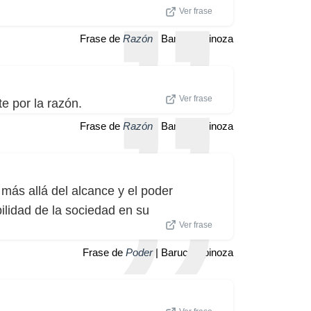
Ver frase
Frase de
Razón
| Baruch Spinoza
Ver frase
e por la razón.
Frase de
Razón
| Baruch Spinoza
ás allá del alcance y el poder
ilidad de la sociedad en su
Ver frase
Frase de
Poder
| Baruch Spinoza