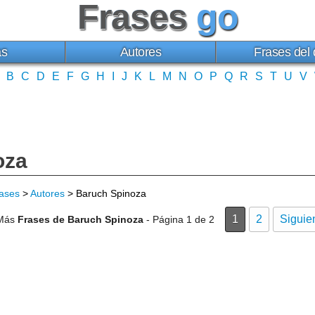
Frases
go
as
Autores
Frases del 
B
C
D
E
F
G
H
I
J
K
L
M
N
O
P
Q
R
S
T
U
V
oza
ases
>
Autores
> Baruch Spinoza
1
2
Siguie
Más
Frases de Baruch Spinoza
- Página 1 de 2