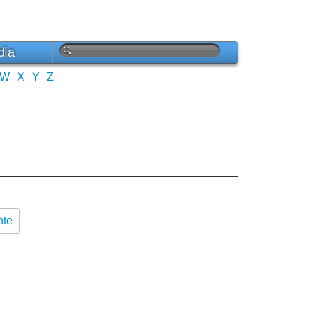
día
W
X
Y
Z
nte