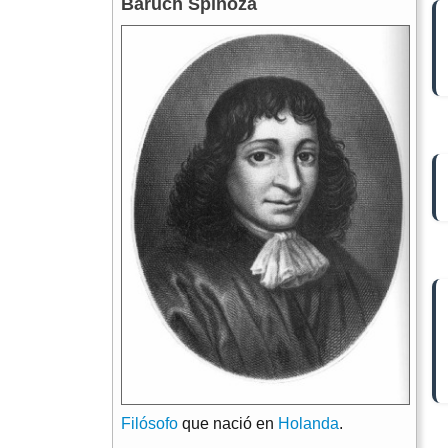
Baruch Spinoza
Filósofo
que nació en
Holanda
.