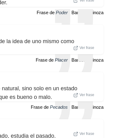
Ver frase
er.
Frase de
Poder
| Baruch Spinoza
de la idea de uno mismo como
Ver frase
Frase de
Placer
| Baruch Spinoza
natural, sino solo en un estado
Ver frase
 que es bueno o malo.
Frase de
Pecados
| Baruch Spinoza
Ver frase
ado, estudia el pasado.