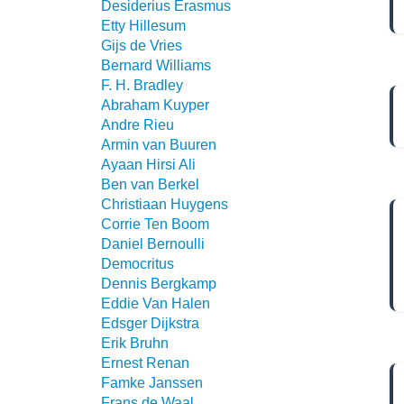
Desiderius Erasmus
Etty Hillesum
Gijs de Vries
Bernard Williams
F. H. Bradley
Abraham Kuyper
Andre Rieu
Armin van Buuren
Ayaan Hirsi Ali
Ben van Berkel
Christiaan Huygens
Corrie Ten Boom
Daniel Bernoulli
Democritus
Dennis Bergkamp
Eddie Van Halen
Edsger Dijkstra
Erik Bruhn
Ernest Renan
Famke Janssen
Frans de Waal