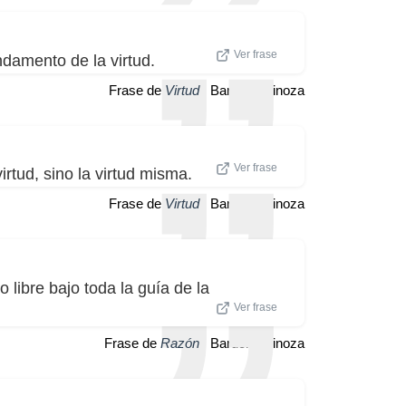
Ver frase
ndamento de la virtud.
Frase de
Virtud
| Baruch Spinoza
Ver frase
rtud, sino la virtud misma.
Frase de
Virtud
| Baruch Spinoza
 libre bajo toda la guía de la
Ver frase
Frase de
Razón
| Baruch Spinoza