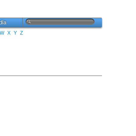
día
W
X
Y
Z