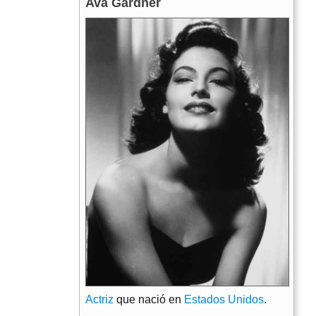
Ava Gardner
Actriz
que nació en
Estados Unidos
.