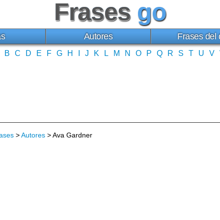
Frases
go
as
Autores
Frases del 
B
C
D
E
F
G
H
I
J
K
L
M
N
O
P
Q
R
S
T
U
V
ases
>
Autores
> Ava Gardner