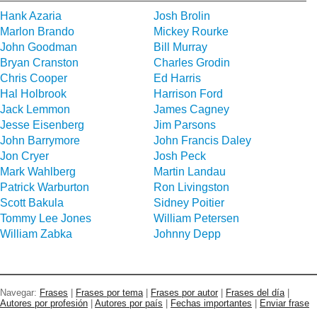
Hank Azaria
Josh Brolin
Marlon Brando
Mickey Rourke
John Goodman
Bill Murray
Bryan Cranston
Charles Grodin
Chris Cooper
Ed Harris
Hal Holbrook
Harrison Ford
Jack Lemmon
James Cagney
Jesse Eisenberg
Jim Parsons
John Barrymore
John Francis Daley
Jon Cryer
Josh Peck
Mark Wahlberg
Martin Landau
Patrick Warburton
Ron Livingston
Scott Bakula
Sidney Poitier
Tommy Lee Jones
William Petersen
William Zabka
Johnny Depp
Navegar:
Frases
|
Frases por tema
|
Frases por autor
|
Frases del día
|
Autores por profesión
|
Autores por país
|
Fechas importantes
|
Enviar frase