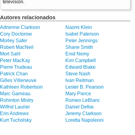
televisión.
Autores relacionados
Adrienne Clarkson
Naomi Klein
Cory Doctorow
Isabel Paterson
Morley Safer
Peter Jennings
Robert MacNeil
Shane Smith
Mort Sahl
Enid Nemy
Peter MacKay
Kim Campbell
Pierre Trudeau
Edward Blake
Patrick Chan
Steve Nash
Gilles Villeneuve
Ivan Reitman
Kathleen Robertson
Lester B. Pearson
Marc Garneau
Mary Pierce
Rohinton Mistry
Romeo LeBlanc
Wilfrid Laurier
Daniel Defoe
Erin Andrews
Jeremy Clarkson
Kurt Tucholsky
Loretta Napoleoni