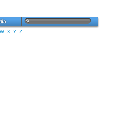
día
W
X
Y
Z