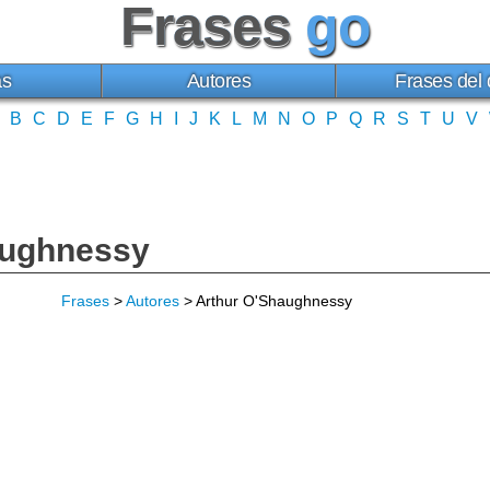
Frases
go
as
Autores
Frases del 
B
C
D
E
F
G
H
I
J
K
L
M
N
O
P
Q
R
S
T
U
V
aughnessy
Frases
>
Autores
> Arthur O'Shaughnessy