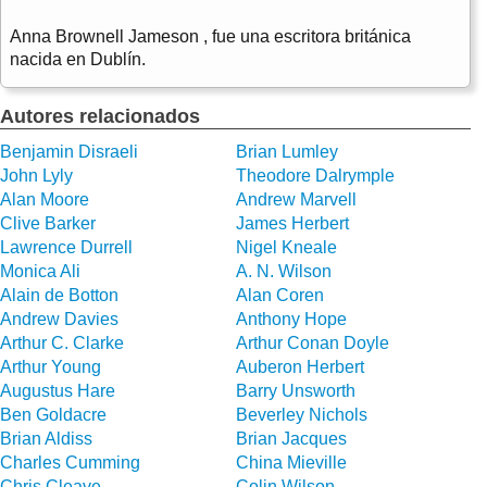
Anna Brownell Jameson , fue una escritora británica
nacida en Dublín.
Autores relacionados
Benjamin Disraeli
Brian Lumley
John Lyly
Theodore Dalrymple
Alan Moore
Andrew Marvell
Clive Barker
James Herbert
Lawrence Durrell
Nigel Kneale
Monica Ali
A. N. Wilson
Alain de Botton
Alan Coren
Andrew Davies
Anthony Hope
Arthur C. Clarke
Arthur Conan Doyle
Arthur Young
Auberon Herbert
Augustus Hare
Barry Unsworth
Ben Goldacre
Beverley Nichols
Brian Aldiss
Brian Jacques
Charles Cumming
China Mieville
Chris Cleave
Colin Wilson