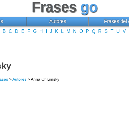
Frases
go
as
Autores
Frases del 
B
C
D
E
F
G
H
I
J
K
L
M
N
O
P
Q
R
S
T
U
V
sky
ases
>
Autores
> Anna Chlumsky