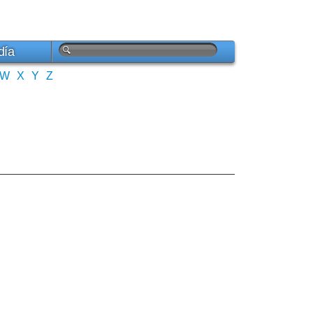
día
W
X
Y
Z