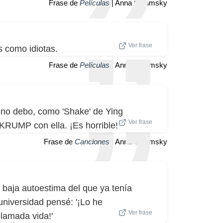
Frase de
Películas
| Anna Chlumsky
Ver frase
s como idiotas.
Frase de
Películas
| Anna Chlumsky
no debo, como 'Shake' de Ying
Ver frase
KRUMP con ella. ¡Es horrible!
Frase de
Canciones
| Anna Chlumsky
 baja autoestima del que ya tenía
universidad pensé: '¡Lo he
Ver frase
lamada vida!'