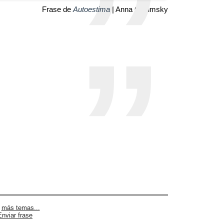
Frase de
Autoestima
| Anna Chlumsky
|
más temas...
Enviar frase