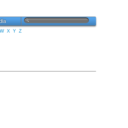
día
W
X
Y
Z