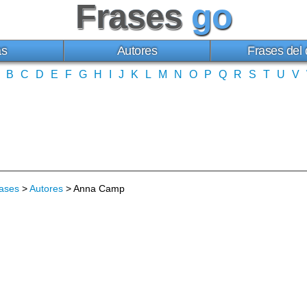
Frases
go
as
Autores
Frases del 
B
C
D
E
F
G
H
I
J
K
L
M
N
O
P
Q
R
S
T
U
V
ases
>
Autores
> Anna Camp