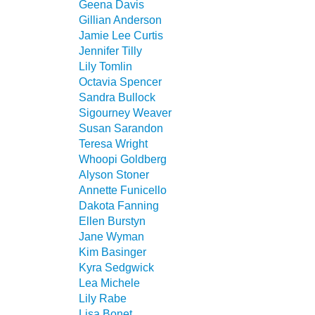
Geena Davis
Gillian Anderson
Jamie Lee Curtis
Jennifer Tilly
Lily Tomlin
Octavia Spencer
Sandra Bullock
Sigourney Weaver
Susan Sarandon
Teresa Wright
Whoopi Goldberg
Alyson Stoner
Annette Funicello
Dakota Fanning
Ellen Burstyn
Jane Wyman
Kim Basinger
Kyra Sedgwick
Lea Michele
Lily Rabe
Lisa Bonet