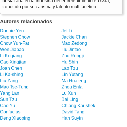
destacada en la industria del entretenimiento en Asia,
conocido por su carisma y talento multifacético.
Autores relacionados
Donnie Yen
Jet Li
Stephen Chow
Jackie Chan
Chow Yun-Fat
Mao Zedong
Wen Jiabao
Hu Jintao
Li Keqiang
Zhu Rongji
Gao Xingjian
Hu Shih
Joan Chen
Lao Tzu
Li Ka-shing
Lin Yutang
Liu Yang
Ma Huateng
Mao Tse-Tung
Zhou Enlai
Yang Lan
Lu Xun
Sun Tzu
Bai Ling
Cao Yu
Chiang Kai-shek
Confucius
David Tang
Deng Xiaoping
Han Suyin