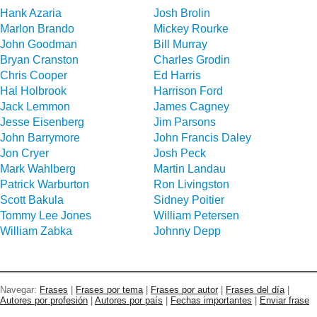
Hank Azaria
Josh Brolin
Marlon Brando
Mickey Rourke
John Goodman
Bill Murray
Bryan Cranston
Charles Grodin
Chris Cooper
Ed Harris
Hal Holbrook
Harrison Ford
Jack Lemmon
James Cagney
Jesse Eisenberg
Jim Parsons
John Barrymore
John Francis Daley
Jon Cryer
Josh Peck
Mark Wahlberg
Martin Landau
Patrick Warburton
Ron Livingston
Scott Bakula
Sidney Poitier
Tommy Lee Jones
William Petersen
William Zabka
Johnny Depp
Navegar:
Frases
|
Frases por tema
|
Frases por autor
|
Frases del día
|
Autores por profesión
|
Autores por país
|
Fechas importantes
|
Enviar frase