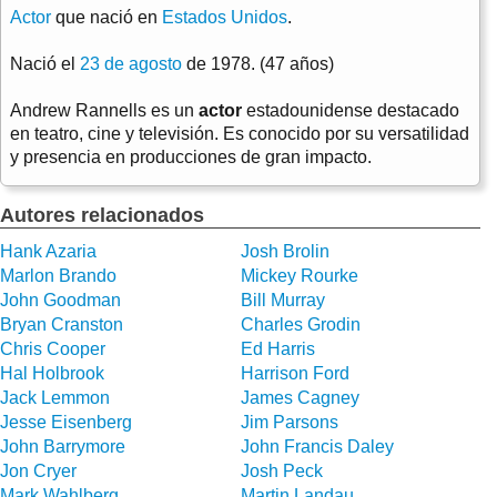
Actor
que nació en
Estados Unidos
.
Nació el
23 de agosto
de 1978. (47 años)
Andrew Rannells es un
actor
estadounidense destacado
en teatro, cine y televisión. Es conocido por su versatilidad
y presencia en producciones de gran impacto.
Autores relacionados
Hank Azaria
Josh Brolin
Marlon Brando
Mickey Rourke
John Goodman
Bill Murray
Bryan Cranston
Charles Grodin
Chris Cooper
Ed Harris
Hal Holbrook
Harrison Ford
Jack Lemmon
James Cagney
Jesse Eisenberg
Jim Parsons
John Barrymore
John Francis Daley
Jon Cryer
Josh Peck
Mark Wahlberg
Martin Landau