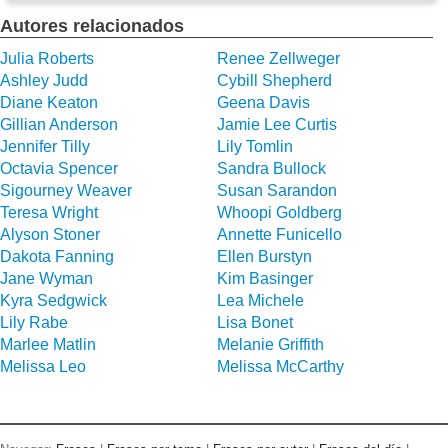
Autores relacionados
Julia Roberts
Renee Zellweger
Ashley Judd
Cybill Shepherd
Diane Keaton
Geena Davis
Gillian Anderson
Jamie Lee Curtis
Jennifer Tilly
Lily Tomlin
Octavia Spencer
Sandra Bullock
Sigourney Weaver
Susan Sarandon
Teresa Wright
Whoopi Goldberg
Alyson Stoner
Annette Funicello
Dakota Fanning
Ellen Burstyn
Jane Wyman
Kim Basinger
Kyra Sedgwick
Lea Michele
Lily Rabe
Lisa Bonet
Marlee Matlin
Melanie Griffith
Melissa Leo
Melissa McCarthy