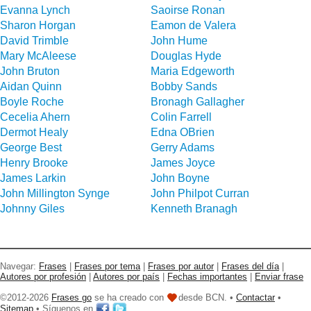
Evanna Lynch
Saoirse Ronan
Sharon Horgan
Eamon de Valera
David Trimble
John Hume
Mary McAleese
Douglas Hyde
John Bruton
Maria Edgeworth
Aidan Quinn
Bobby Sands
Boyle Roche
Bronagh Gallagher
Cecelia Ahern
Colin Farrell
Dermot Healy
Edna OBrien
George Best
Gerry Adams
Henry Brooke
James Joyce
James Larkin
John Boyne
John Millington Synge
John Philpot Curran
Johnny Giles
Kenneth Branagh
Navegar:
Frases
|
Frases por tema
|
Frases por autor
|
Frases del día
|
Autores por profesión
|
Autores por país
|
Fechas importantes
|
Enviar frase
©2012-2026
Frases go
se ha creado con
desde BCN. •
Contactar
•
Sitemap
• Síguenos en