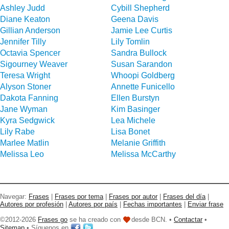
Ashley Judd
Cybill Shepherd
Diane Keaton
Geena Davis
Gillian Anderson
Jamie Lee Curtis
Jennifer Tilly
Lily Tomlin
Octavia Spencer
Sandra Bullock
Sigourney Weaver
Susan Sarandon
Teresa Wright
Whoopi Goldberg
Alyson Stoner
Annette Funicello
Dakota Fanning
Ellen Burstyn
Jane Wyman
Kim Basinger
Kyra Sedgwick
Lea Michele
Lily Rabe
Lisa Bonet
Marlee Matlin
Melanie Griffith
Melissa Leo
Melissa McCarthy
Navegar:
Frases
|
Frases por tema
|
Frases por autor
|
Frases del día
|
Autores por profesión
|
Autores por país
|
Fechas importantes
|
Enviar frase
©2012-2026
Frases go
se ha creado con
desde BCN. •
Contactar
•
Sitemap
• Síguenos en