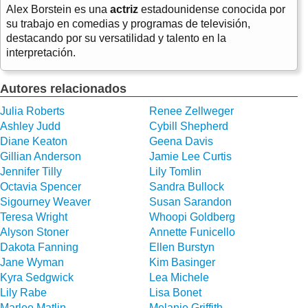
Alex Borstein es una
actriz
estadounidense conocida por
su trabajo en comedias y programas de televisión,
destacando por su versatilidad y talento en la
interpretación.
Autores relacionados
Julia Roberts
Renee Zellweger
Ashley Judd
Cybill Shepherd
Diane Keaton
Geena Davis
Gillian Anderson
Jamie Lee Curtis
Jennifer Tilly
Lily Tomlin
Octavia Spencer
Sandra Bullock
Sigourney Weaver
Susan Sarandon
Teresa Wright
Whoopi Goldberg
Alyson Stoner
Annette Funicello
Dakota Fanning
Ellen Burstyn
Jane Wyman
Kim Basinger
Kyra Sedgwick
Lea Michele
Lily Rabe
Lisa Bonet
Marlee Matlin
Melanie Griffith