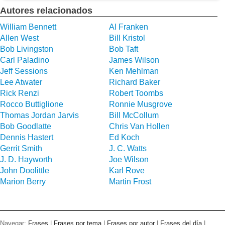
Autores relacionados
William Bennett
Al Franken
Allen West
Bill Kristol
Bob Livingston
Bob Taft
Carl Paladino
James Wilson
Jeff Sessions
Ken Mehlman
Lee Atwater
Richard Baker
Rick Renzi
Robert Toombs
Rocco Buttiglione
Ronnie Musgrove
Thomas Jordan Jarvis
Bill McCollum
Bob Goodlatte
Chris Van Hollen
Dennis Hastert
Ed Koch
Gerrit Smith
J. C. Watts
J. D. Hayworth
Joe Wilson
John Doolittle
Karl Rove
Marion Berry
Martin Frost
Navegar:
Frases
|
Frases por tema
|
Frases por autor
|
Frases del día
|