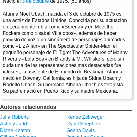
Nació el
3 de octubre
de 1975. (50 años)
Alanna Noel Ubach, nacida el 3 de octubre de 1975 es
una actriz de Estados Unidos. Conocida por su actuación
en Legalmente rubia como «Serena» y en Meet the
Fockers como «Isabel Villalobos», además de haber
provisto de voz a un sinnúmero de personajes animados,
como «Liz Allan» en The Spectacular Spider-Man, el
pequeño personaje de El Tigre: The Adventures of Manny
Rivera y «Lola Boa» en Brandy & Mr. Whiskers; pero sin
duda una de las representaciones más destacadas fue
«Josie», la asistente de El mundo de Beakman. Alanna
nació en Downey, California, es hija de Sidna Ubach y
Rodolfo Ubach. Su hermana Athena Ubach es terapista.
Su padre nació en Puerto Rico y su madre Mexicana.
Autores relacionados
Julia Roberts
Renee Zellweger
Ashley Judd
Cybill Shepherd
Diane Keaton
Geena Davis