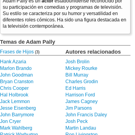
Adam Pally es un
actor
estadounidense reconocido por
su participación en comedias y programas de televisión.
Su estilo se caracteriza por su humor y versatilidad en
diferentes roles cómicos. Ha sido una figura destacada en
la televisión contemporánea.
Temas de Adam Pally
Autores relacionados
Frases de Hijos
(3)
Hank Azaria
Josh Brolin
Marlon Brando
Mickey Rourke
John Goodman
Bill Murray
Bryan Cranston
Charles Grodin
Chris Cooper
Ed Harris
Hal Holbrook
Harrison Ford
Jack Lemmon
James Cagney
Jesse Eisenberg
Jim Parsons
John Barrymore
John Francis Daley
Jon Cryer
Josh Peck
Mark Wahlberg
Martin Landau
Patrick Warburton
Ron Livingston