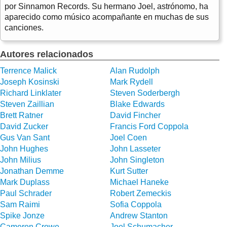
por Sinnamon Records. Su hermano Joel, astrónomo, ha
aparecido como músico acompañante en muchas de sus
canciones.
Autores relacionados
Terrence Malick
Alan Rudolph
Joseph Kosinski
Mark Rydell
Richard Linklater
Steven Soderbergh
Steven Zaillian
Blake Edwards
Brett Ratner
David Fincher
David Zucker
Francis Ford Coppola
Gus Van Sant
Joel Coen
John Hughes
John Lasseter
John Milius
John Singleton
Jonathan Demme
Kurt Sutter
Mark Duplass
Michael Haneke
Paul Schrader
Robert Zemeckis
Sam Raimi
Sofia Coppola
Spike Jonze
Andrew Stanton
Cameron Crowe
Joel Schumacher