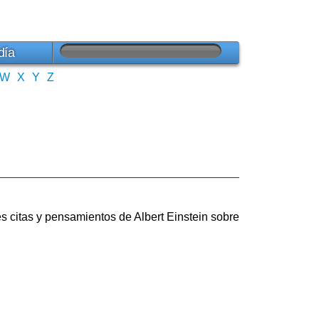
día
W
X
Y
Z
es citas y pensamientos de Albert Einstein sobre