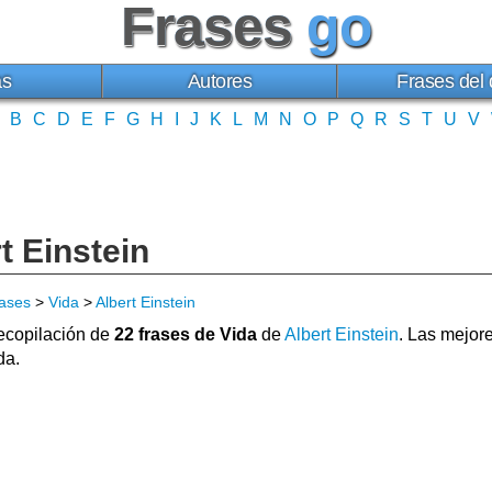
Frases
go
as
Autores
Frases del 
B
C
D
E
F
G
H
I
J
K
L
M
N
O
P
Q
R
S
T
U
V
t Einstein
ases
>
Vida
>
Albert Einstein
copilación de
22 frases de Vida
de
Albert Einstein
. Las mejor
da.