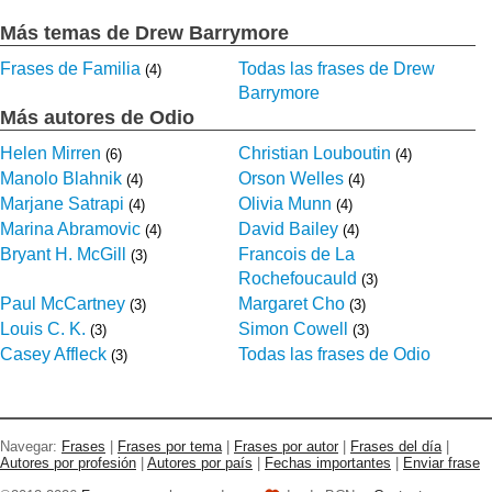
Más temas de Drew Barrymore
Frases de Familia
Todas las frases de Drew
(4)
Barrymore
Más autores de Odio
Helen Mirren
Christian Louboutin
(6)
(4)
Manolo Blahnik
Orson Welles
(4)
(4)
Marjane Satrapi
Olivia Munn
(4)
(4)
Marina Abramovic
David Bailey
(4)
(4)
Bryant H. McGill
Francois de La
(3)
Rochefoucauld
(3)
Paul McCartney
Margaret Cho
(3)
(3)
Louis C. K.
Simon Cowell
(3)
(3)
Casey Affleck
Todas las frases de Odio
(3)
Navegar:
Frases
|
Frases por tema
|
Frases por autor
|
Frases del día
|
Autores por profesión
|
Autores por país
|
Fechas importantes
|
Enviar frase