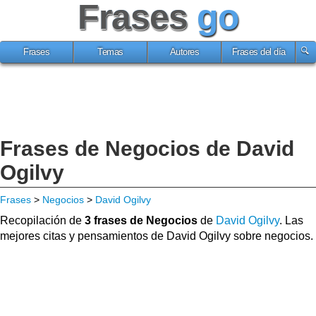
Frases
go
Frases
Temas
Autores
Frases del día
Frases de Negocios de David
Ogilvy
Frases
>
Negocios
>
David Ogilvy
Recopilación de
3 frases de Negocios
de
David Ogilvy
. Las
mejores citas y pensamientos de David Ogilvy sobre negocios.