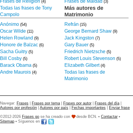
Frases de Religión
Frases de Maldad
(4)
(3)
Más autores de
Todas las frases de Tony
Matrimonio
Campolo
Anónimo
Refrán
(54)
(15)
Oscar Wilde
George Bernard Shaw
(11)
(9)
Helen Rowland
Jack Kingston
(9)
(7)
Honore de Balzac
Gary Bauer
(6)
(5)
Sacha Guitry
Friedrich Nietzsche
(5)
(5)
Bill Cosby
Robert Louis Stevenson
(5)
(5)
Barack Obama
Elizabeth Gilbert
(5)
(4)
Andre Maurois
Todas las frases de
(4)
Matrimonio
Navegar:
Frases
|
Frases por tema
|
Frases por autor
|
Frases del día
|
Autores por profesión
|
Autores por país
|
Fechas importantes
|
Enviar frase
©2012-2026
Frases go
se ha creado con
desde BCN. •
Contactar
•
Sitemap
• Síguenos en