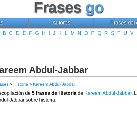
Frases
go
as
Autores
Frases del 
B
C
D
E
F
G
H
I
J
K
L
M
N
O
P
Q
R
S
T
U
V
Kareem Abdul-Jabbar
ases
>
Historia
>
Kareem Abdul-Jabbar
copilación de
5 frases de Historia
de
Kareem Abdul-Jabbar
. 
dul-Jabbar sobre historia.