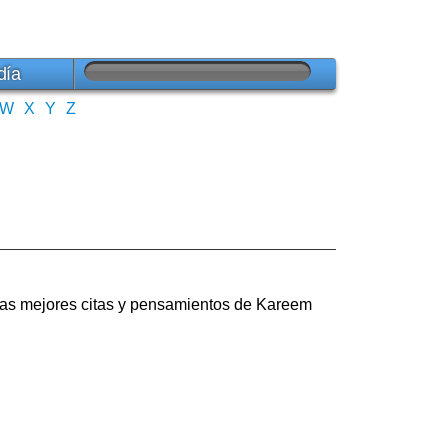
día
W
X
Y
Z
Las mejores citas y pensamientos de Kareem